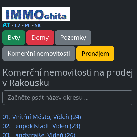
AT
•
CZ
•
PL
•
SK
Byty
Domy
Pozemky
Komerční nemovitosti
Pronájem
Komerční nemovitosti na prodej
v Rakousku
01. Vnitřní Město, Vídeň (24)
02. Leopoldstadt, Vídeň (23)
03. Landstraße, Vídeň (26)