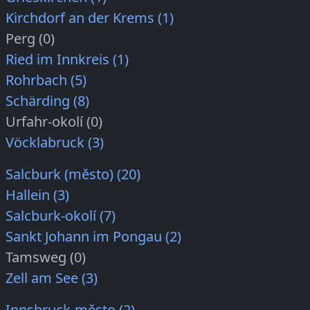
Kirchdorf an der Krems (1)
Perg (0)
Ried im Innkreis (1)
Rohrbach (5)
Schärding (8)
Urfahr-okolí (0)
Vöcklabruck (3)
Salcburk (město) (20)
Hallein (3)
Salcburk-okolí (7)
Sankt Johann im Pongau (2)
Tamsweg (0)
Zell am See (3)
Innsbruck-město (2)