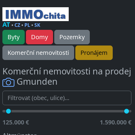
AT
•
CZ
•
PL
•
SK
Byty
Domy
Pozemky
Komerční nemovitosti
Pronájem
Komerční nemovitosti na prodej
Gmunden
125.000 €
1.590.000 €