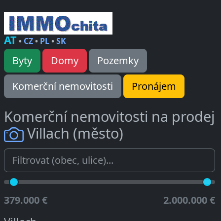
AT
•
CZ
•
PL
•
SK
Byty
Domy
Pozemky
Komerční nemovitosti
Pronájem
Komerční nemovitosti na prodej
Villach (město)
379.000 €
2.000.000 €