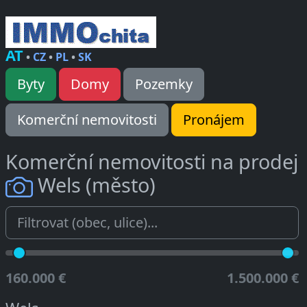
AT
•
CZ
•
PL
•
SK
Byty
Domy
Pozemky
Komerční nemovitosti
Pronájem
Komerční nemovitosti na prodej
Wels (město)
160.000 €
1.500.000 €