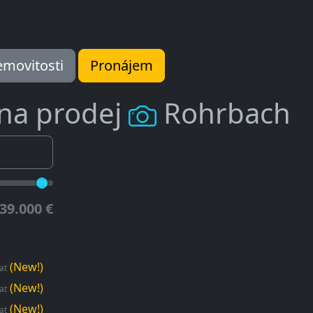
movitosti
Pronájem
 na prodej
Rohrbach
39.000 €
(New!)
.at
(New!)
.at
(New!)
.at