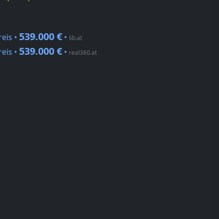
539.000 €
reis •
•
lib.at
539.000 €
reis •
•
real360.at