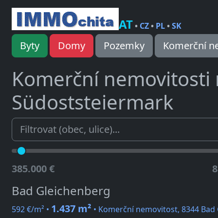
AT
•
CZ
•
PL
•
SK
Byty
Domy
Pozemky
Komerční ne
Komerční nemovitosti
Südoststeiermark
385.000 €
8
Bad Gleichenberg
1.437 m²
592 €/m² •
• Komerční nemovitost, 8344 Bad