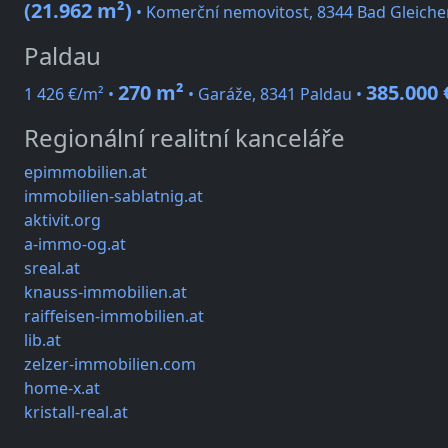
(21.962 m²)
• Komerční nemovitost, 8344 Bad Gleich
Paldau
270 m²
385.000 
1 426 €/m² •
• Garáže, 8341 Paldau •
Regionální realitní kanceláře
epimmobilien.at
immobilien-sablatnig.at
aktivit.org
a-immo-og.at
sreal.at
knauss-immobilien.at
raiffeisen-immobilien.at
lib.at
zelzer-immobilien.com
home-x.at
kristall-real.at