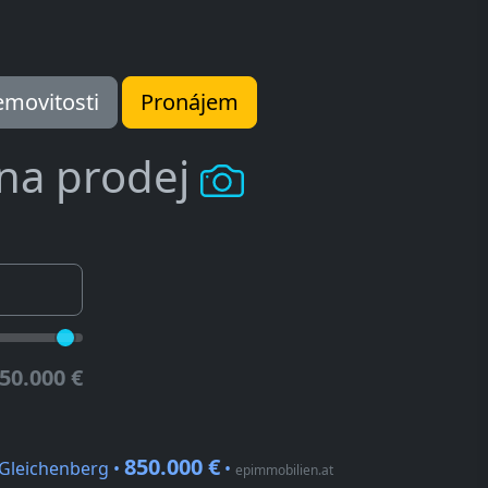
movitosti
Pronájem
 na prodej
50.000 €
850.000 €
 Gleichenberg •
•
epimmobilien.at