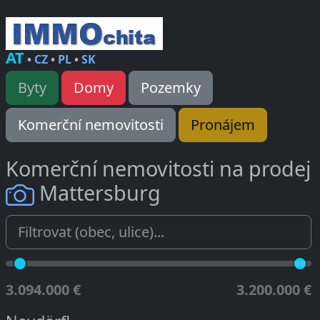
AT
•
CZ
•
PL
•
SK
Byty
Domy
Pozemky
Komerční nemovitosti
Pronájem
Komerční nemovitosti na prodej
Mattersburg
3.094.000 €
3.200.000 €