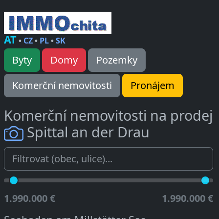
AT
•
CZ
•
PL
•
SK
Byty
Domy
Pozemky
Komerční nemovitosti
Pronájem
Komerční nemovitosti na prodej
Spittal an der Drau
1.990.000 €
1.990.000 €