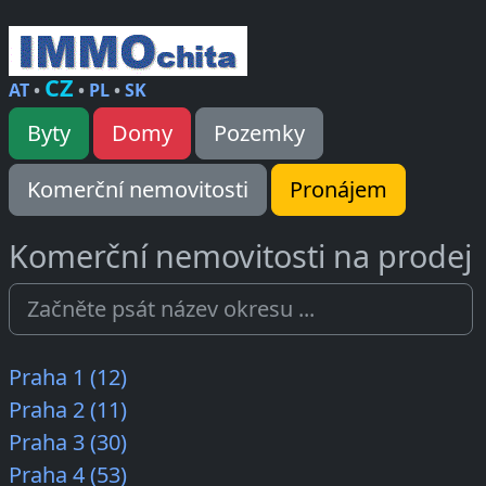
CZ
AT
•
•
PL
•
SK
Byty
Domy
Pozemky
Komerční nemovitosti
Pronájem
Komerční nemovitosti na prodej
Praha 1 (12)
Praha 2 (11)
Praha 3 (30)
Praha 4 (53)