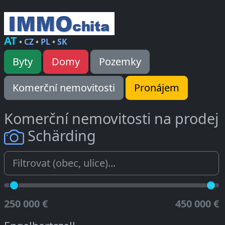
AT
•
CZ
•
PL
•
SK
Byty
Domy
Pozemky
Komerční nemovitosti
Pronájem
Komerční nemovitosti na prodej
Schärding
250 000 €
450 000 €