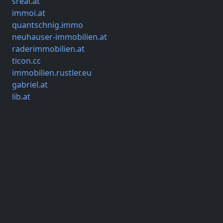
sreal.at
immoi.at
quantschnig.immo
neuhauser-immobilien.at
raderimmobilien.at
ticon.cc
immobilien.rustler.eu
gabriel.at
lib.at