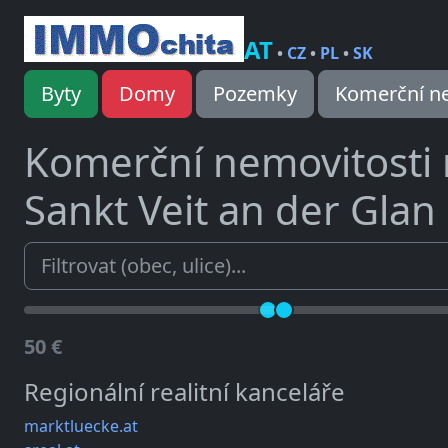
AT
•
CZ
•
PL
•
SK
Byty
Domy
Pozemky
Komerční ne
Komerční nemovitosti
Sankt Veit an der Glan
50 €
Regionální realitní kanceláře
marktluecke.at