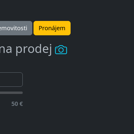
movitosti
Pronájem
 na prodej
50 €