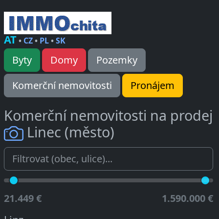
AT
•
CZ
•
PL
•
SK
Byty
Domy
Pozemky
Komerční nemovitosti
Pronájem
Komerční nemovitosti na prodej
Linec (město)
21.449 €
1.590.000 €