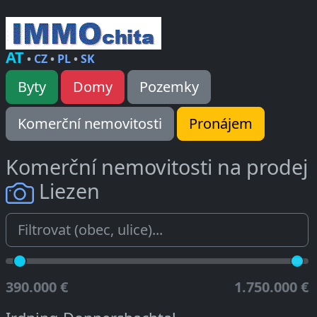
AT
•
CZ
•
PL
•
SK
Byty
Domy
Pozemky
Komerční nemovitosti
Pronájem
Komerční nemovitosti na prodej
Liezen
390.000 €
1.750.000 €