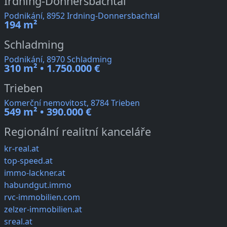
Irdning-Donnersbachtal
Podnikání, 8952 Irdning-Donnersbachtal
194 m²
Schladming
Podnikání, 8970 Schladming
310 m² • 1.750.000 €
Trieben
Komerční nemovitost, 8784 Trieben
549 m² • 390.000 €
Regionální realitní kanceláře
kr-real.at
top-speed.at
immo-lackner.at
habundgut.immo
rvc-immobilien.com
zelzer-immobilien.at
sreal.at