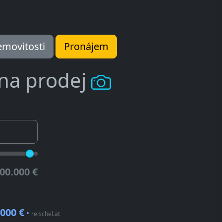
movitosti
Pronájem
 na prodej
00.000 €
.000 €
•
reischel.at