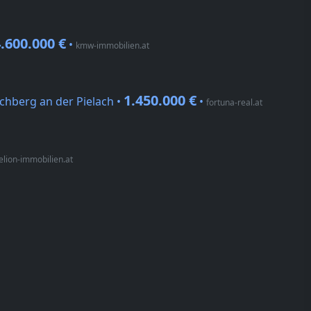
.600.000 €
•
kmw-immobilien.at
1.450.000 €
chberg an der Pielach •
•
fortuna-real.at
elion-immobilien.at