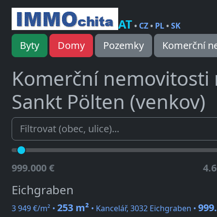
AT
•
CZ
•
PL
•
SK
Byty
Domy
Pozemky
Komerční ne
Komerční nemovitosti
Sankt Pölten (venkov)
999.000 €
4.6
Eichgraben
253 m²
999
3 949 €/m² •
• Kancelář, 3032 Eichgraben •