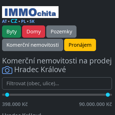
CZ
AT
•
•
PL
•
SK
Byty
Domy
Pozemky
Komerční nemovitosti
Pronájem
Komerční nemovitosti na prodej
Hradec Králové
398.000 Kč
90.000.000 Kč