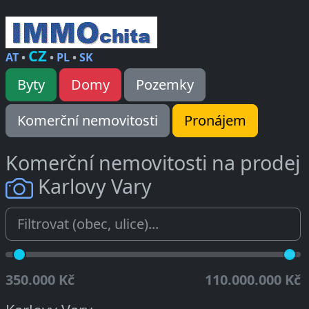
CZ
AT
•
•
PL
•
SK
Byty
Domy
Pozemky
Komerční nemovitosti
Pronájem
Komerční nemovitosti na prodej
Karlovy Vary
350.000 Kč
110.000.000 Kč