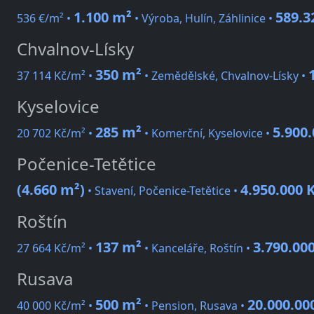
1.100 m²
589.3
536 €/m² •
• Výroba, Hulín, Záhlinice •
Chvalnov-Lísky
350 m²
37 114 Kč/m² •
• Zemědělské, Chvalnov-Lísky •
Kyselovice
285 m²
5.900.
20 702 Kč/m² •
• Komerční, Kyselovice •
Počenice-Tetětice
(4.660 m²)
4.950.000 
• Stavení, Počenice-Tetětice •
Roštín
137 m²
3.790.00
27 664 Kč/m² •
• Kanceláře, Roštín •
Rusava
500 m²
20.000.00
40 000 Kč/m² •
• Pension, Rusava •