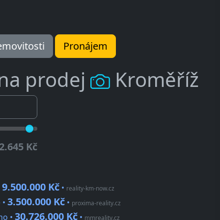
movitosti
Pronájem
 na prodej
Kroměříž
2.645 Kč
9.500.000 Kč
•
•
reality-km-now.cz
3.500.000 Kč
 •
•
proxima-reality.cz
30.726.000 Kč
ho •
•
mmreality.cz