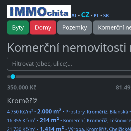
CZ
AT
•
•
PL
•
SK
Byty
Domy
Pozemky
Komerční ne
Komerční nemovitosti
350.000 Kč
81.49
Kroměříž
2.000 m²
4 750 Kč/m² •
• Prostory, Kroměříž, Bílanská 
214 m²
16 355 Kč/m² •
• Komerční, Kroměříž, Těšnovice
1.414 m²
21 730 Kč/m² •
• Výroba, Kroměříž, Chelčické