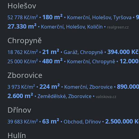
Holešov
180 m²
9
52 778 Kč/m² •
• Komerční, Holešov, Tyršova •
27.330 m²
• Komerční, Holešov, Količín
•
realgreen.cz
Chropyně
21 m²
394.000 Kč
18 762 Kč/m² •
• Garáž, Chropyně •
480 m²
12.000
25 000 Kč/m² •
• Komerční, Chropyně •
Zborovice
224 m²
890.000
3 973 Kč/m² •
• Komerční, Zborovice •
2.600 m²
• Zemědělské, Zborovice
•
valiskova.cz
Dřínov
63 m²
2.500.000 K
39 683 Kč/m² •
• Obchod, Dřínov •
Hulín