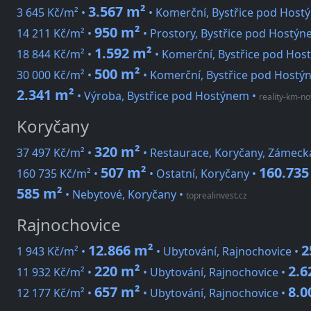
3.567 m²
3 645 Kč/m² •
• Komerční, Bystřice pod Host
950 m²
14 211 Kč/m² •
• Prostory, Bystřice pod Hostýn
1.592 m²
18 844 Kč/m² •
• Komerční, Bystřice pod Hos
500 m²
30 000 Kč/m² •
• Komerční, Bystřice pod Hostý
2.341 m²
• Výroba, Bystřice pod Hostýnem
•
reality-km-no
Koryčany
320 m²
37 497 Kč/m² •
• Restaurace, Koryčany, Zámeck
507 m²
160.735
160 735 Kč/m² •
• Ostatní, Koryčany •
585 m²
• Nebytové, Koryčany
•
toprealinvest.cz
Rajnochovice
12.866 m²
2
1 943 Kč/m² •
• Ubytování, Rajnochovice •
220 m²
2.6
11 932 Kč/m² •
• Ubytování, Rajnochovice •
657 m²
8.0
12 177 Kč/m² •
• Ubytování, Rajnochovice •