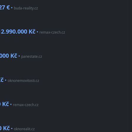
27 €
•
buda-reality.cz
12.990.000 Kč
•
remax-czech.cz
000 Kč
•
panestate.cz
Kč
•
oknonemovitosti.cz
0 Kč
•
remax-czech.cz
0 Kč
•
oknorealit.cz