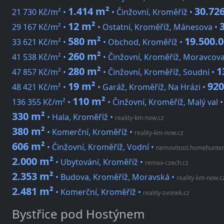
1.414 m²
30.72
21 730 Kč/m² •
• Činžovní, Kroměříž •
12 m²
29 167 Kč/m² •
• Ostatní, Kroměříž, Mánesova •
580 m²
19.500.0
33 621 Kč/m² •
• Obchod, Kroměříž •
260 m²
41 538 Kč/m² •
• Činžovní, Kroměříž, Moravcov
280 m²
1
47 857 Kč/m² •
• Činžovní, Kroměříž, Soudní •
19 m²
920
48 421 Kč/m² •
• Garáž, Kroměříž, Na Hrázi •
110 m²
136 355 Kč/m² •
• Činžovní, Kroměříž, Malý val 
330 m²
• Hala, Kroměříž
•
reality-km-now.cz
380 m²
• Komerční, Kroměříž
•
reality-km-now.cz
606 m²
• Činžovní, Kroměříž, Vodní
•
nemovitosti.homehunter
2.000 m²
• Ubytování, Kroměříž
•
remax-czech.cz
2.353 m²
• Budova, Kroměříž, Moravská
•
reality-km-now.c
2.481 m²
• Komerční, Kroměříž
•
reality-zvonek.cz
Bystřice pod Hostýnem