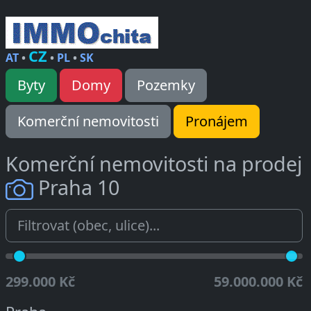
CZ
AT
•
•
PL
•
SK
Byty
Domy
Pozemky
Komerční nemovitosti
Pronájem
Komerční nemovitosti na prodej
Praha 10
299.000 Kč
59.000.000 Kč