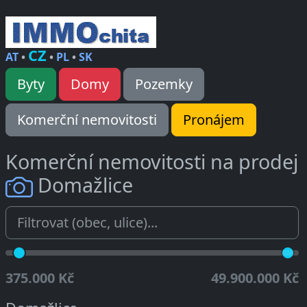
CZ
AT
•
•
PL
•
SK
Byty
Domy
Pozemky
Komerční nemovitosti
Pronájem
Komerční nemovitosti na prodej
Domažlice
375.000 Kč
49.900.000 Kč