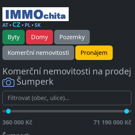
CZ
AT
•
•
PL
•
SK
Byty
Domy
Pozemky
Komerční nemovitosti
Pronájem
Komerční nemovitosti na prodej
Šumperk
360 000 Kč
71 190 000 Kč