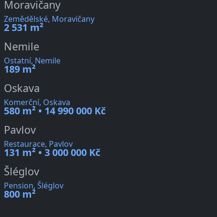
Moravičany
Zemědělské, Moravičany
2 531 m²
Nemile
Ostatní, Nemile
189 m²
Oskava
Komerční, Oskava
580 m² • 14 990 000 Kč
Pavlov
Restaurace, Pavlov
131 m² • 3 000 000 Kč
Šléglov
Pension, Šléglov
800 m²