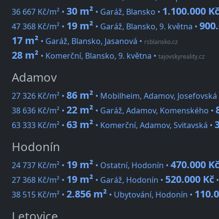
30 m²
1.100.000 K
36 667 Kč/m² •
• Garáž, Blansko •
19 m²
900.
47 368 Kč/m² •
• Garáž, Blansko, 9. května •
17 m²
• Garáž, Blansko, Jasanová
•
rsblansko.cz
28 m²
• Komerční, Blansko, 9. května
•
tajovskyreality.cz
Adamov
86 m²
27 326 Kč/m² •
• Mobilheim, Adamov, Josefovská
22 m²
38 636 Kč/m² •
• Garáž, Adamov, Komenského •
63 m²
63 333 Kč/m² •
• Komerční, Adamov, Svitavská •
Hodonín
19 m²
470.000 K
24 737 Kč/m² •
• Ostatní, Hodonín •
19 m²
520.000 Kč
27 368 Kč/m² •
• Garáž, Hodonín •
2.856 m²
110.0
38 515 Kč/m² •
• Ubytování, Hodonín •
Letovice