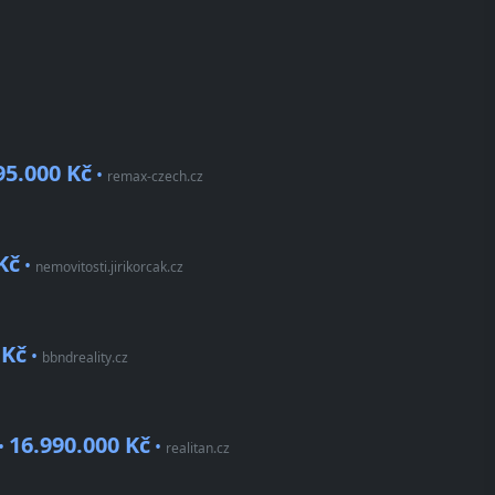
95.000 Kč
•
remax-czech.cz
Kč
•
nemovitosti.jirikorcak.cz
 Kč
•
bbndreality.cz
16.990.000 Kč
 •
•
realitan.cz