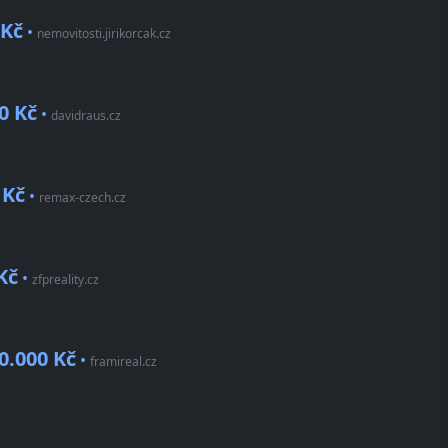
 Kč
•
nemovitosti.jirikorcak.cz
0 Kč
•
davidraus.cz
 Kč
•
remax-czech.cz
Kč
•
zfpreality.cz
0.000 Kč
•
framireal.cz