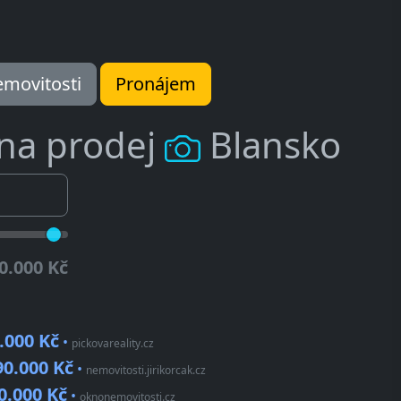
movitosti
Pronájem
 na prodej
Blansko
0.000 Kč
.000 Kč
•
pickovareality.cz
90.000 Kč
•
nemovitosti.jirikorcak.cz
0.000 Kč
•
oknonemovitosti.cz