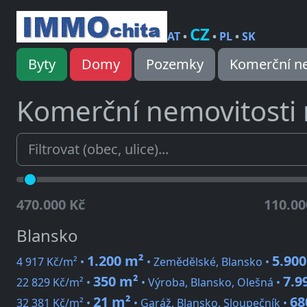
CZ
AT
•
•
PL
•
SK
Byty
Domy
Pozemky
Komerční ne
Komerční nemovitosti
470.000 Kč
110.00
Blansko
1.200 m²
5.900
4 917 Kč/m² •
• Zemědělské, Blansko •
350 m²
7.9
22 829 Kč/m² •
• Výroba, Blansko, Olešná •
21 m²
68
32 381 Kč/m² •
• Garáž, Blansko, Sloupečník •