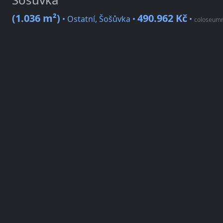
(1.036 m²)
490.962 Kč
• Ostatní, Šošůvka •
•
coloseumre