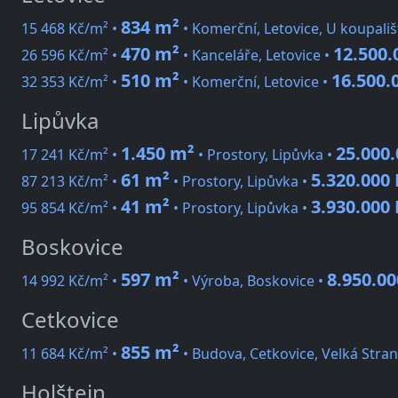
834 m²
15 468 Kč/m² •
• Komerční, Letovice, U koupališ
470 m²
12.500.
26 596 Kč/m² •
• Kanceláře, Letovice •
510 m²
16.500.
32 353 Kč/m² •
• Komerční, Letovice •
Lipůvka
1.450 m²
25.000.
17 241 Kč/m² •
• Prostory, Lipůvka •
61 m²
5.320.000 
87 213 Kč/m² •
• Prostory, Lipůvka •
41 m²
3.930.000 
95 854 Kč/m² •
• Prostory, Lipůvka •
Boskovice
597 m²
8.950.00
14 992 Kč/m² •
• Výroba, Boskovice •
Cetkovice
855 m²
11 684 Kč/m² •
• Budova, Cetkovice, Velká Stran
Holštejn