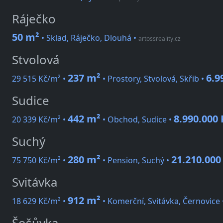
Ráječko
50 m²
• Sklad, Ráječko, Dlouhá
•
artossreality.cz
Stvolová
237 m²
6.9
29 515 Kč/m² •
• Prostory, Stvolová, Skřib •
Sudice
442 m²
8.990.000 
20 339 Kč/m² •
• Obchod, Sudice •
Suchý
280 m²
21.210.000
75 750 Kč/m² •
• Pension, Suchý •
Svitávka
912 m²
18 629 Kč/m² •
• Komerční, Svitávka, Černovice
Šošůvka