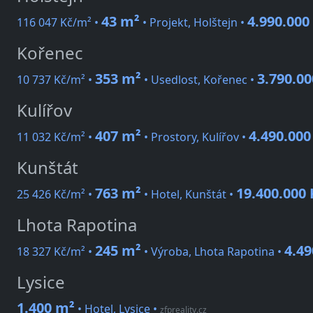
43 m²
4.990.000
116 047 Kč/m² •
• Projekt, Holštejn •
Kořenec
353 m²
3.790.00
10 737 Kč/m² •
• Usedlost, Kořenec •
Kulířov
407 m²
4.490.000
11 032 Kč/m² •
• Prostory, Kulířov •
Kunštát
763 m²
19.400.000 
25 426 Kč/m² •
• Hotel, Kunštát •
Lhota Rapotina
245 m²
4.49
18 327 Kč/m² •
• Výroba, Lhota Rapotina •
Lysice
1.400 m²
• Hotel, Lysice
•
zfpreality.cz