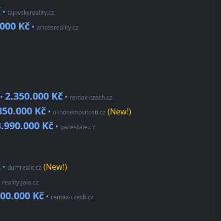
č
•
tajovskyreality.cz
000 Kč
•
artossreality.cz
2.350.000 Kč
 •
•
remax-czech.cz
850.000 Kč
•
(New!)
oknonemovitosti.cz
3.990.000 Kč
•
panestate.cz
č
•
(New!)
dumrealit.cz
•
realitygaia.cz
00.000 Kč
•
remax-czech.cz