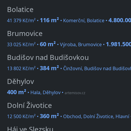
Bolatice
116 m²
4.800.0
41 379 Kč/m² •
• Komerční, Bolatice •
Brumovice
60 m²
1.981.50
33 025 Kč/m² •
• Výroba, Brumovice •
Budišov nad Budišovkou
384 m²
13 802 Kč/m² •
• Činžovní, Budišov nad Budišo
Děhylov
400 m²
• Hala, Děhylov
•
artemisov.cz
Dolní Životice
360 m²
12 500 Kč/m² •
• Obchod, Dolní Životice, Hlavní
Háj ve Slezsku