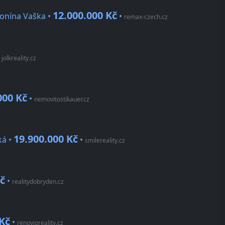
12.000.000 Kč
tonína Vaška •
•
remax-czech.cz
•
jolkreality.cz
000 Kč
•
nemovitostikauer.cz
19.900.000 Kč
ká •
•
smilereality.cz
Kč
•
realitydobryden.cz
 Kč
•
renovioreality.cz