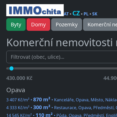
CZ
AT
•
•
PL
•
SK
Byty
Domy
Pozemky
Komerční ne
Komerční nemovitosti
430.000 Kč
44.90
Opava
870 m²
3 407 Kč/m² •
• Kanceláře, Opava, Město, Nákla
300 m²
4 333 Kč/m² •
• Restaurace, Opava, Předměstí,
110 m²
14 545 Kč/m² •
• Půda, Opava, Předměstí, Engli