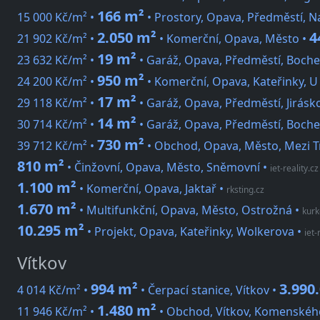
166 m²
15 000 Kč/m² •
• Prostory, Opava, Předměstí, N
2.050 m²
4
21 902 Kč/m² •
• Komerční, Opava, Město •
19 m²
23 632 Kč/m² •
• Garáž, Opava, Předměstí, Boch
950 m²
24 200 Kč/m² •
• Komerční, Opava, Kateřinky, U
17 m²
29 118 Kč/m² •
• Garáž, Opava, Předměstí, Jirásk
14 m²
30 714 Kč/m² •
• Garáž, Opava, Předměstí, Boch
730 m²
39 712 Kč/m² •
• Obchod, Opava, Město, Mezi T
810 m²
• Činžovní, Opava, Město, Sněmovní
•
iet-reality.cz
1.100 m²
• Komerční, Opava, Jaktař
•
rksting.cz
1.670 m²
• Multifunkční, Opava, Město, Ostrožná
•
kurk
10.295 m²
• Projekt, Opava, Kateřinky, Wolkerova
•
iet-
Vítkov
994 m²
3.990
4 014 Kč/m² •
• Čerpací stanice, Vítkov •
1.480 m²
11 946 Kč/m² •
• Obchod, Vítkov, Komenskéh