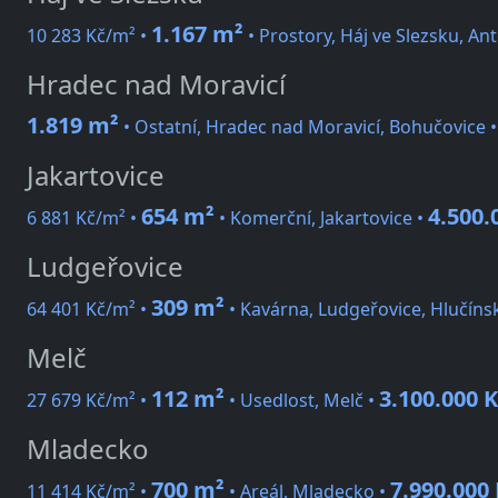
1.167 m²
10 283 Kč/m² •
• Prostory, Háj ve Slezsku, An
Hradec nad Moravicí
1.819 m²
• Ostatní, Hradec nad Moravicí, Bohučovice
Jakartovice
654 m²
4.500.
6 881 Kč/m² •
• Komerční, Jakartovice •
Ludgeřovice
309 m²
64 401 Kč/m² •
• Kavárna, Ludgeřovice, Hlučíns
Melč
112 m²
3.100.000 
27 679 Kč/m² •
• Usedlost, Melč •
Mladecko
700 m²
7.990.000
11 414 Kč/m² •
• Areál, Mladecko •