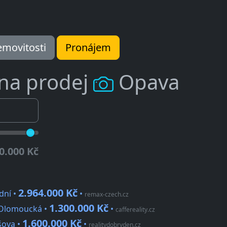
movitosti
Pronájem
 na prodej
Opava
0.000 Kč
2.964.000 Kč
dní •
•
remax-czech.cz
1.300.000 Kč
 Olomoucká •
•
caffereality.cz
1.600.000 Kč
šova •
•
realitydobryden.cz