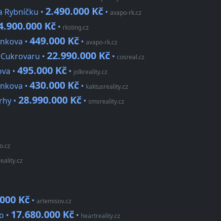
2.490.000 Kč
a Rybníčku •
•
avapo-rk.cz
4.900.000 Kč
•
rksting.cz
449.000 Kč
enkova •
•
avapo-rk.cz
22.990.000 Kč
 Cukrovaru •
•
cosreal.cz
495.000 Kč
ova •
•
jolkreality.cz
430.000 Kč
enkova •
•
kaktusreality.cz
28.990.000 Kč
rhy •
•
smsreality.cz
o.cz
reality.cz
.000 Kč
•
artemisov.cz
17.680.000 Kč
o •
•
heartreality.cz