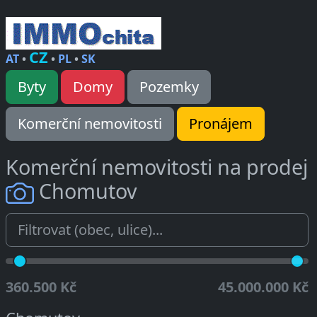
CZ
AT
•
•
PL
•
SK
Byty
Domy
Pozemky
Komerční nemovitosti
Pronájem
Komerční nemovitosti na prodej
Chomutov
360.500 Kč
45.000.000 Kč