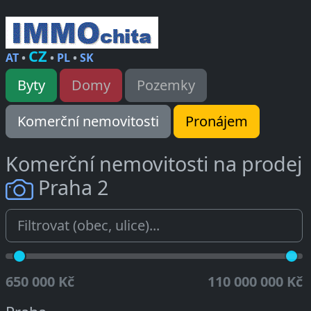
CZ
AT
•
•
PL
•
SK
Byty
Domy
Pozemky
Komerční nemovitosti
Pronájem
Komerční nemovitosti na prodej
Praha 2
650 000 Kč
110 000 000 Kč