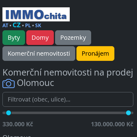
CZ
AT
•
•
PL
•
SK
Byty
Domy
Pozemky
Komerční nemovitosti
Pronájem
Komerční nemovitosti na prodej
Olomouc
330.000 Kč
130.000.000 Kč