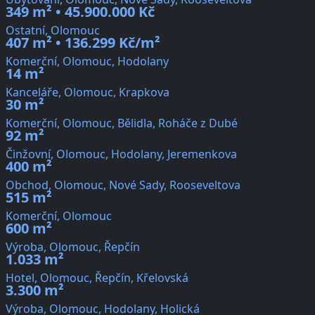
349 m² • 45.900.000 Kč
Ostatní, Olomouc
407 m² • 136.299 Kč/m²
Komerční, Olomouc, Hodolany
14 m²
Kanceláře, Olomouc, Krapkova
30 m²
Komerční, Olomouc, Bělidla, Roháče z Dubé
92 m²
Činžovní, Olomouc, Hodolany, Jeremenkova
400 m²
Obchod, Olomouc, Nové Sady, Rooseveltova
515 m²
Komerční, Olomouc
600 m²
Výroba, Olomouc, Řepčín
1.033 m²
Hotel, Olomouc, Řepčín, Křelovská
3.300 m²
Výroba, Olomouc, Hodolany, Holická