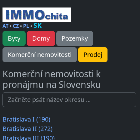
SK
AT
•
CZ
•
PL
•
Byty
Domy
Pozemky
Komerční nemovitosti
Prodej
Komerční nemovitosti k
pronájmu na Slovensku
Bratislava I (190)
Bratislava II (272)
Bratislava III (190)