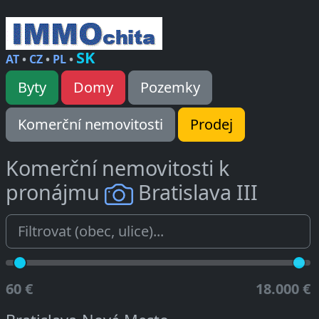
SK
AT
•
CZ
•
PL
•
Byty
Domy
Pozemky
Komerční nemovitosti
Prodej
Komerční nemovitosti k
pronájmu
Bratislava III
60 €
18.000 €