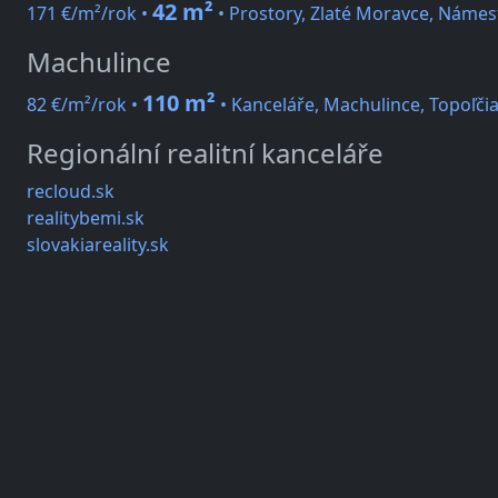
42 m²
171 €/m²/rok •
• Prostory, Zlaté Moravce, Námest
Machulince
110 m²
82 €/m²/rok •
• Kanceláře, Machulince, Topoľči
Regionální realitní kanceláře
recloud.sk
realitybemi.sk
slovakiareality.sk