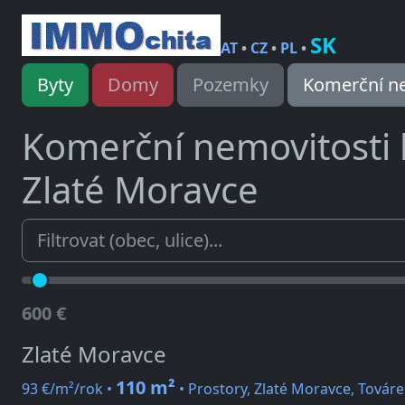
SK
AT
•
CZ
•
PL
•
Byty
Domy
Pozemky
Komerční ne
Komerční nemovitosti
Zlaté Moravce
600 €
Zlaté Moravce
110 m²
93 €/m²/rok •
• Prostory, Zlaté Moravce, Továr