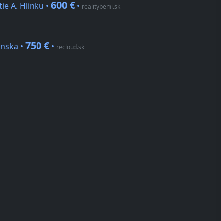
600 €
ie A. Hlinku •
•
realitybemi.sk
750 €
anska •
•
recloud.sk