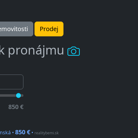
movitosti
Prodej
 k pronájmu
850 €
850 €
enská •
•
realitybemi.sk