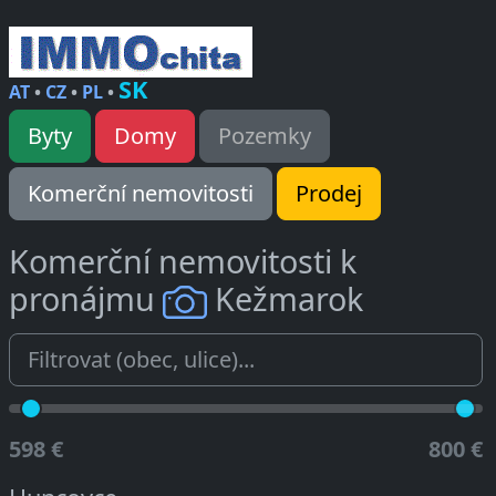
SK
AT
•
CZ
•
PL
•
Byty
Domy
Pozemky
Komerční nemovitosti
Prodej
Komerční nemovitosti k
pronájmu
Kežmarok
598 €
800 €