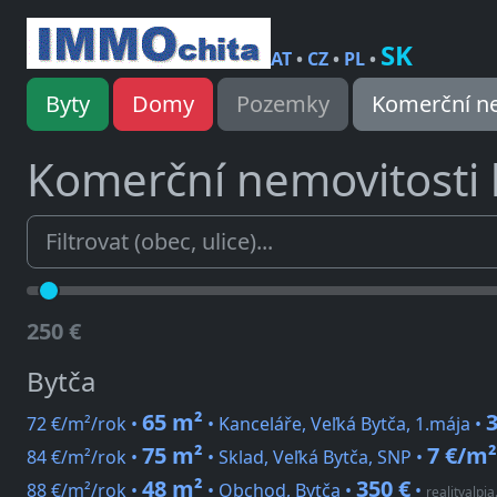
SK
AT
•
CZ
•
PL
•
Byty
Domy
Pozemky
Komerční ne
Komerční nemovitosti
250 €
Bytča
65 m²
3
72 €/m²/rok •
• Kanceláře, Veľká Bytča, 1.mája •
75 m²
7 €/m²
84 €/m²/rok •
• Sklad, Veľká Bytča, SNP •
48 m²
350 €
88 €/m²/rok •
• Obchod, Bytča •
•
realityalpia