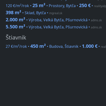
25 m²
250 €
120 €/m²/rok •
• Prostory, Bytča •
•
realityal
398 m²
• Sklad, Bytča
•
mgreal.sk
2.000 m²
• Výroba, Veľká Bytča, Pšurnovická
•
adms.sk
5.500 m²
• Výroba, Veľká Bytča, Pšurnovická
•
adms.sk
Štiavnik
450 m²
1.000 €
27 €/m²/rok •
• Budova, Štiavnik •
•
real