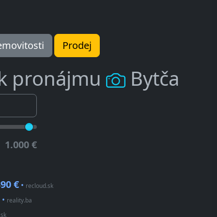
movitosti
Prodej
 k pronájmu
Bytča
1.000 €
90 €
•
recloud.sk
•
reality.ba
.sk