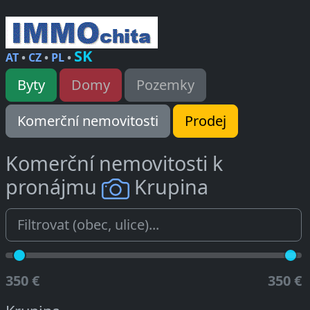
SK
AT
•
CZ
•
PL
•
Byty
Domy
Pozemky
Komerční nemovitosti
Prodej
Komerční nemovitosti k
pronájmu
Krupina
350 €
350 €