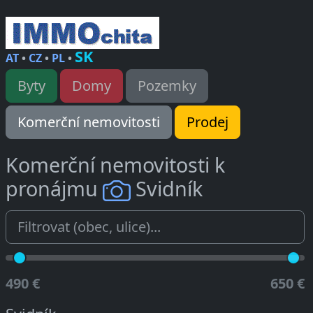
SK
AT
•
CZ
•
PL
•
Byty
Domy
Pozemky
Komerční nemovitosti
Prodej
Komerční nemovitosti k
pronájmu
Svidník
490 €
650 €