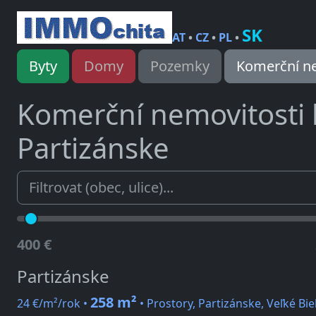
SK
AT
•
CZ
•
PL
•
Byty
Domy
Pozemky
Komerční ne
Komerční nemovitosti
Partizánske
400 €
Partizánske
258 m²
24 €/m²/rok •
• Prostory, Partizánske, Veľké Bie