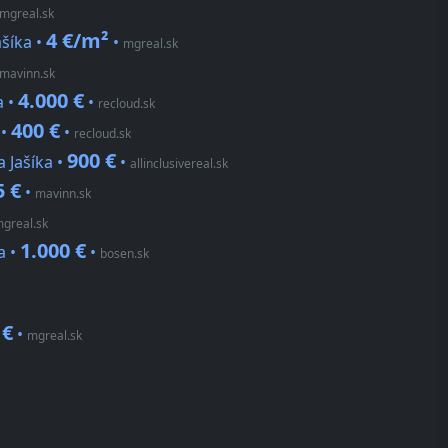
mgreal.sk
4 €/m²
šíka •
•
mgreal.sk
mavinn.sk
4.000 €
a •
•
recloud.sk
400 €
 •
•
recloud.sk
900 €
 Jašíka •
•
allinclusivereal.sk
5 €
•
mavinn.sk
greal.sk
1.000 €
a •
•
bosen.sk
 €
•
mgreal.sk