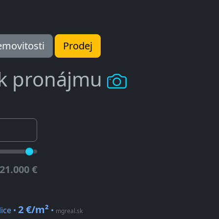
movitosti
Prodej
 k pronájmu
21.000 €
2 €/m²
lice •
•
mgreal.sk