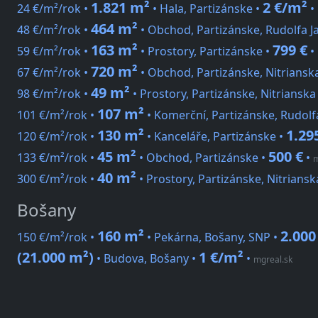
1.821 m²
2 €/m²
24 €/m²/rok •
• Hala, Partizánske •
•
464 m²
48 €/m²/rok •
• Obchod, Partizánske, Rudolfa Ja
163 m²
799 €
59 €/m²/rok •
• Prostory, Partizánske •
•
720 m²
67 €/m²/rok •
• Obchod, Partizánske, Nitriansk
49 m²
98 €/m²/rok •
• Prostory, Partizánske, Nitrianska
107 m²
101 €/m²/rok •
• Komerční, Partizánske, Rudolfa
130 m²
1.29
120 €/m²/rok •
• Kanceláře, Partizánske •
45 m²
500 €
133 €/m²/rok •
• Obchod, Partizánske •
•
m
40 m²
300 €/m²/rok •
• Prostory, Partizánske, Nitriansk
Bošany
160 m²
2.000
150 €/m²/rok •
• Pekárna, Bošany, SNP •
(21.000 m²)
1 €/m²
• Budova, Bošany •
•
mgreal.sk