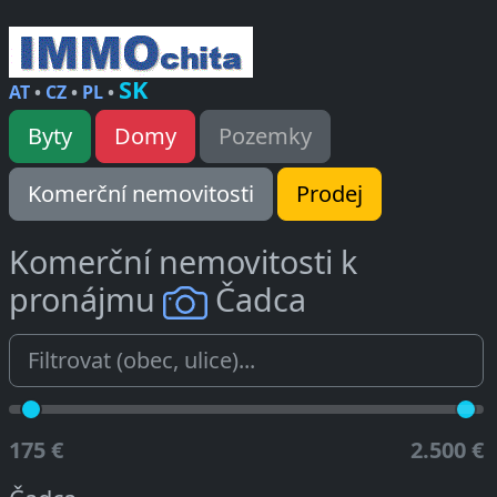
SK
AT
•
CZ
•
PL
•
Byty
Domy
Pozemky
Komerční nemovitosti
Prodej
Komerční nemovitosti k
pronájmu
Čadca
175 €
2.500 €