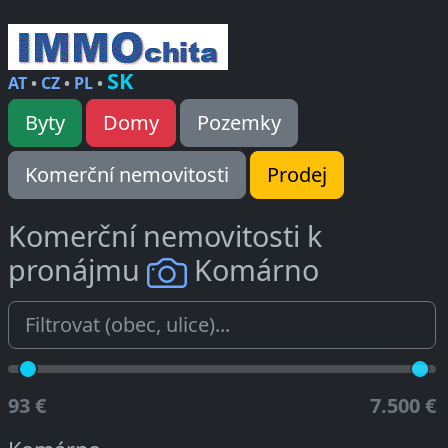
SK
AT
•
CZ
•
PL
•
Byty
Domy
Pozemky
Komerční nemovitosti
Prodej
Komerční nemovitosti k
pronájmu
Komárno
93 €
7.500 €