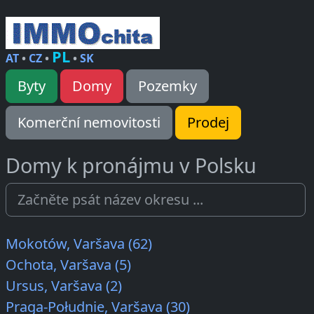
PL
AT
•
CZ
•
•
SK
Byty
Domy
Pozemky
Komerční nemovitosti
Prodej
Domy k pronájmu v Polsku
Mokotów, Varšava (62)
Ochota, Varšava (5)
Ursus, Varšava (2)
Praga-Południe, Varšava (30)