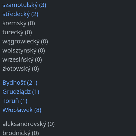
szamotulský (3)
středecký (2)
śremský (0)
turecký (0)
wągrowiecký (0)
wolsztynský (0)
wrzesińský (0)
złotowský (0)
Bydhošť (21)
Grudziądz (1)
Toruň (1)
Włocławek (8)
aleksandrovský (0)
brodnický (0)