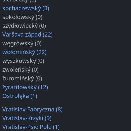
sochaczewský (3)
sokołowský (0)
szydłowiecký (0)
Varšava západ (22)
węgrówský (0)
wołomińský (22)
wyszkówský (0)
zwoleńský (0)
žuromińský (0)
žyrardowský (12)
Ostrołęka (1)
Vratislav-Fabryczna (8)
Vratislav-Krzyki (9)
Vratislav-Psie Pole (1)