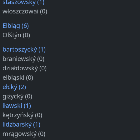
staszowský (1)
włoszczowai (0)
Elbląg (6)
Olštýn (0)
bartoszycký (1)
braniewský (0)
działdowský (0)
elbląski (0)
ełcký (2)
giżycký (0)
iławski (1)
kętrzyńský (0)
lidzbarský (1)
mrągowský (0)