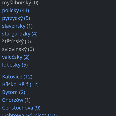
myšliborský (0)
polický (44)
pyrzycký (5)
slavenský (1)
stargardzký (4)
štětínský (0)
svidvinský (0)
valečský (2)
łobeský (5)
Katovice (12)
Bílsko-Bělá (12)
Bytom (2)
Chorzów (1)
Čenstochová (9)
Dąbrowa Górnicza (10)