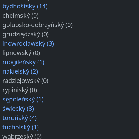
bydhošťský (14)
chelmský (0)
golubsko-dobrzyńský (0)
grudziądzský (0)
inowrocławský (3)
lipnowský (0)
mogileńský (1)
nakielský (2)
radziejowský (0)
rypiniský (0)
sępoleńský (1)
świecký (8)
toruňský (4)
tucholský (1)
wąbrzeský (0)