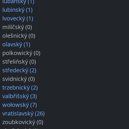
lubáňský (1)
lubinský (1)
lvovecký (1)
milíčský (0)
olešnický (0)
olavský (1)
polkowický (0)
střelińský (0)
středecký (2)
svidnický (0)
trzebnický (2)
valbřišský (3)
wołowský (7)
vratislavský (26)
zoubkovický (0)