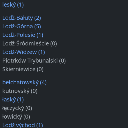
leský (1)
Lodž-Bałuty (2)
Lodž-Górna (5)
Lodž-Polesie (1)
Lodž-Śródmieście (0)
Lodž-Widzew (1)
Piotrków Trybunalski (0)
Skierniewice (0)
bełchatowský (4)
kutnovský (0)
łaský (1)
łęczycký (0)
łowický (0)
Lodž východ (1)