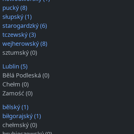
pucký (8)
słupský (1)
starogardzký (6)
tczewský (3)
wejherowský (8)
sztumský (0)
Lublin (5)
Bělá Podleská (0)
Chełm (0)
Zamość (0)
bělský (1)
biłgorajský (1)
chełmský (0)
hrubieszowský (0)