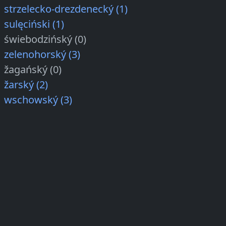
strzelecko-drezdenecký (1)
sulęciński (1)
świebodzińský (0)
zelenohorský (3)
žagańský (0)
žarský (2)
wschowský (3)