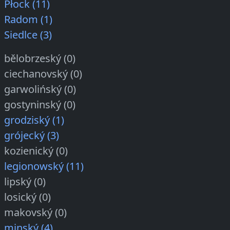
Płock (11)
Radom (1)
Siedlce (3)
bělobrzeský (0)
ciechanovský (0)
garwolińský (0)
gostyninský (0)
grodziský (1)
grójecký (3)
kozienický (0)
legionowský (11)
lipský (0)
losický (0)
makovský (0)
minský (4)