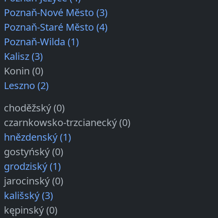
Poznaň-Nové Město (3)
Poznaň-Staré Město (4)
Poznaň-Wilda (1)
Kalisz (3)
Konin (0)
Leszno (2)
choděžský (0)
czarnkowsko-trzcianecký (0)
hnězdenský (1)
gostyńský (0)
grodziský (1)
jarocinský (0)
kališský (3)
kępinský (0)