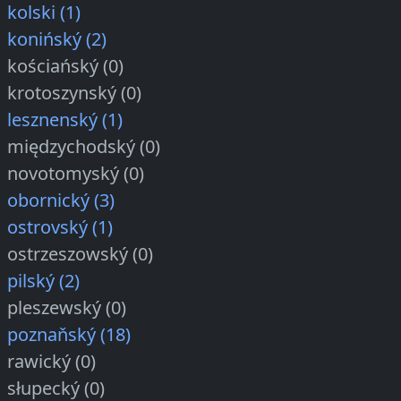
kolski (1)
konińský (2)
kościańský (0)
krotoszynský (0)
lesznenský (1)
międzychodský (0)
novotomyský (0)
obornický (3)
ostrovský (1)
ostrzeszowský (0)
pilský (2)
pleszewský (0)
poznaňský (18)
rawický (0)
słupecký (0)