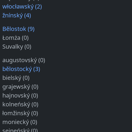
włocławský (2)
žnínský (4)
Bělostok (9)
Łomża (0)
Suvalky (0)
augustovský (0)
bělostocký (3)
bielský (0)
grajewský (0)
hajnovský (0)
kolneńský (0)
łomžinský (0)
moniecký (0)
sejneńský (0)