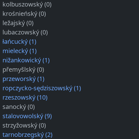
kolbuszowský (0)
krośnieńský (0)
ležajský (0)
lubaczowský (0)
łańcucký (1)
mielecký (1)
nižankowický (1)
přemyšlský (0)
przeworský (1)
ropczycko-sędziszowský (1)
rzeszowský (10)
sanocký (0)
stalovowolský (9)
strzyžowský (0)
tarnobrzegský (2)