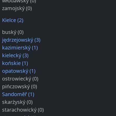
włodawský (0)
zamojský (0)
Kielce (2)
buský (0)
jędrzejowský (3)
kazimierský (1)
kielecký (3)
końskie (1)
opatowský (1)
ostrowiecký (0)
pińczowský (0)
Sandoměř (1)
skarżyský (0)
starachowický (0)