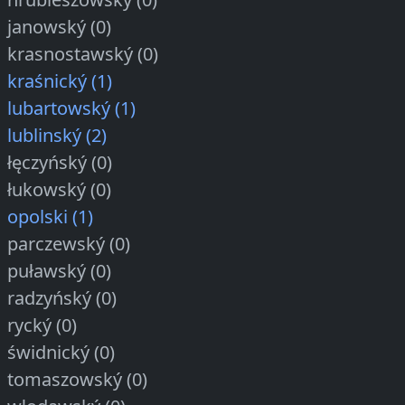
janowský (0)
krasnostawský (0)
kraśnický (1)
lubartowský (1)
lublinský (2)
łęczyńský (0)
łukowský (0)
opolski (1)
parczewský (0)
puławský (0)
radzyńský (0)
rycký (0)
świdnický (0)
tomaszowský (0)