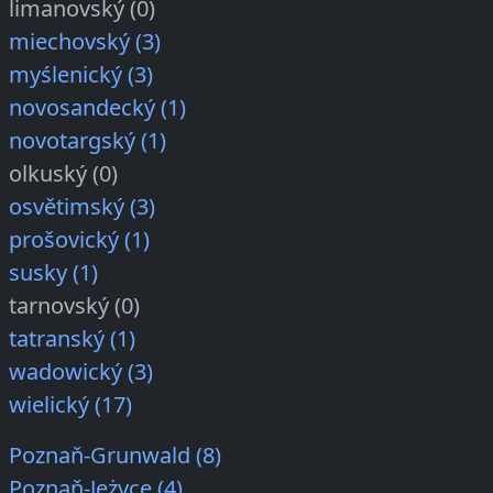
limanovský (0)
miechovský (3)
myślenický (3)
novosandecký (1)
novotargský (1)
olkuský (0)
osvětimský (3)
prošovický (1)
susky (1)
tarnovský (0)
tatranský (1)
wadowický (3)
wielický (17)
Poznaň-Grunwald (8)
Poznaň-Jeżyce (4)