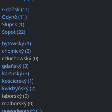
Gdaňsk (11)
Gdyně (11)
Słupsk (1)
Sopot (22)
bytowský (1)
chojnický (2)
człuchowský (0)
gdaňský (3)
kartuský (3)
kościerský (1)
kwidzyńský (2)
lęborský (0)
malborský (0)
nowodworský (1)