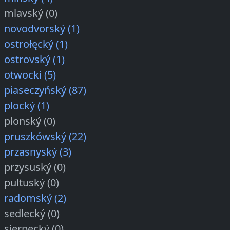
mlavský (0)
novodvorský (1)
ostrołęcký (1)
ostrovský (1)
otwocki (5)
piaseczyńský (87)
plocký (1)
plonský (0)
pruszkówský (22)
przasnyský (3)
przysuský (0)
pultuský (0)
radomský (2)
sedlecký (0)
sierpecký (0)