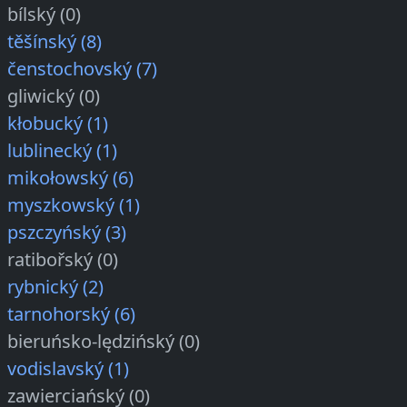
bílský (0)
těšínský (8)
čenstochovský (7)
gliwický (0)
kłobucký (1)
lublinecký (1)
mikołowský (6)
myszkowský (1)
pszczyńský (3)
ratibořský (0)
rybnický (2)
tarnohorský (6)
bieruńsko-lędzińský (0)
vodislavský (1)
zawierciańský (0)