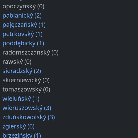
opoczynský (0)
pabianický (2)
pajęczańský (1)
petrkovský (1)
poddębický (1)
radomszczanský (0)
rawský (0)
sieradzský (2)
skierniewický (0)
tomaszowský (0)
wieluńský (1)
wieruszowský (3)
zduńskowolský (3)
zgierský (6)
brzezińský (1)