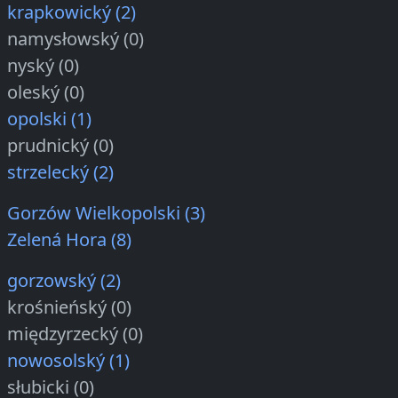
krapkowický (2)
namysłowský (0)
nyský (0)
oleský (0)
opolski (1)
prudnický (0)
strzelecký (2)
Gorzów Wielkopolski (3)
Zelená Hora (8)
gorzowský (2)
krośnieńský (0)
międzyrzecký (0)
nowosolský (1)
słubicki (0)