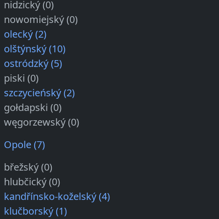
nidzický (0)
nowomiejský (0)
olecký (2)
olštýnský (10)
ostródzký (5)
piski (0)
szczycieńský (2)
gołdapski (0)
węgorzewský (0)
Opole (7)
břežský (0)
hlubčický (0)
kandřínsko-koželský (4)
klučborský (1)