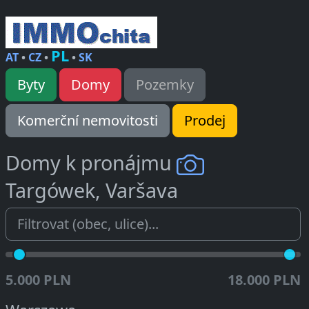
PL
AT
•
CZ
•
•
SK
Byty
Domy
Pozemky
Komerční nemovitosti
Prodej
Domy k pronájmu
Targówek, Varšava
5.000 PLN
18.000 PLN