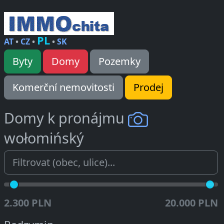
PL
AT
•
CZ
•
•
SK
Byty
Domy
Pozemky
Komerční nemovitosti
Prodej
Domy k pronájmu
wołomińský
2.300 PLN
20.000 PLN