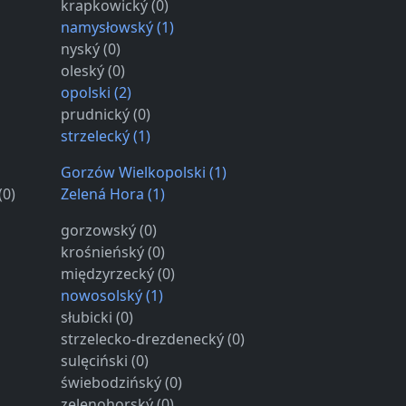
krapkowický (0)
namysłowský (1)
nyský (0)
oleský (0)
opolski (2)
prudnický (0)
strzelecký (1)
Gorzów Wielkopolski (1)
(0)
Zelená Hora (1)
gorzowský (0)
krośnieńský (0)
międzyrzecký (0)
nowosolský (1)
słubicki (0)
strzelecko-drezdenecký (0)
sulęciński (0)
świebodzińský (0)
zelenohorský (0)