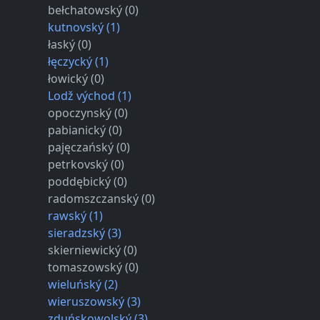
bełchatowský (0)
kutnovský (1)
łaský (0)
łęczycký (1)
łowický (0)
Lodž východ (1)
opoczynský (0)
pabianický (0)
pajęczańský (0)
petrkovský (0)
poddębický (0)
radomszczanský (0)
rawský (1)
sieradzský (3)
skierniewický (0)
tomaszowský (0)
wieluńský (2)
wieruszowský (3)
zduńskowolský (3)