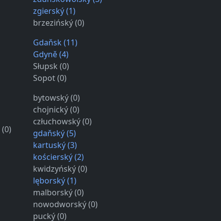
zgierský (1)
brzezińský (0)
Gdaňsk (11)
Gdyně (4)
Słupsk (0)
Sopot (0)
bytowský (0)
chojnický (0)
człuchowský (0)
(0)
gdaňský (5)
kartuský (3)
kościerský (2)
kwidzyńský (0)
lęborský (1)
malborský (0)
nowodworský (0)
pucký (0)