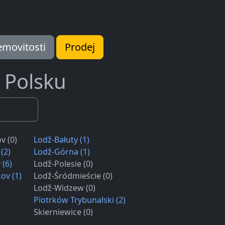
movitosti
Prodej
 Polsku
v (0)
Lodž-Bałuty (1)
(2)
Lodž-Górna (1)
(6)
Lodž-Polesie (0)
ov (1)
Lodž-Śródmieście (0)
Lodž-Widzew (0)
Piotrków Trybunalski (2)
Skierniewice (0)