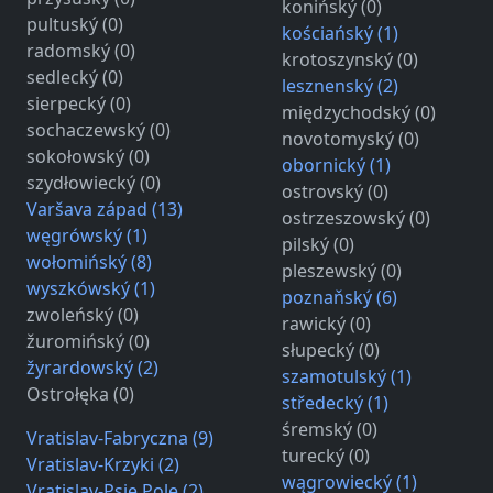
konińský (0)
pultuský (0)
kościańský (1)
radomský (0)
krotoszynský (0)
sedlecký (0)
lesznenský (2)
sierpecký (0)
międzychodský (0)
sochaczewský (0)
novotomyský (0)
sokołowský (0)
obornický (1)
szydłowiecký (0)
ostrovský (0)
Varšava západ (13)
ostrzeszowský (0)
węgrówský (1)
pilský (0)
wołomińský (8)
pleszewský (0)
wyszkówský (1)
poznaňský (6)
zwoleńský (0)
rawický (0)
žuromińský (0)
słupecký (0)
žyrardowský (2)
szamotulský (1)
Ostrołęka (0)
středecký (1)
śremský (0)
Vratislav-Fabryczna (9)
turecký (0)
Vratislav-Krzyki (2)
wągrowiecký (1)
Vratislav-Psie Pole (2)