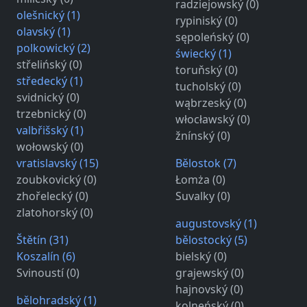
radziejowský (0)
olešnický (1)
rypiniský (0)
olavský (1)
sępoleńský (0)
polkowický (2)
świecký (1)
střelińský (0)
toruňský (0)
středecký (1)
tucholský (0)
svidnický (0)
wąbrzeský (0)
trzebnický (0)
włocławský (0)
valbřišský (1)
žnínský (0)
wołowský (0)
vratislavský (15)
Bělostok (7)
zoubkovický (0)
Łomża (0)
zhořelecký (0)
Suvalky (0)
zlatohorský (0)
augustovský (1)
Štětín (31)
bělostocký (5)
Koszalín (6)
bielský (0)
Svinoustí (0)
grajewský (0)
hajnovský (0)
bělohradský (1)
kolneńský (0)