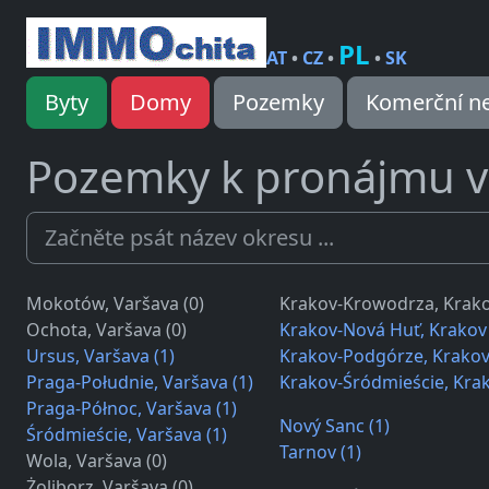
PL
AT
•
CZ
•
•
SK
Byty
Domy
Pozemky
Komerční ne
Pozemky k pronájmu v
Mokotów, Varšava (0)
Krakov-Krowodrza, Krako
Ochota, Varšava (0)
Krakov-Nová Huť, Krakov 
Ursus, Varšava (1)
Krakov-Podgórze, Krakov 
Praga-Południe, Varšava (1)
Krakov-Śródmieście, Krak
Praga-Północ, Varšava (1)
Nový Sanc (1)
Śródmieście, Varšava (1)
Tarnov (1)
Wola, Varšava (0)
Żoliborz, Varšava (0)