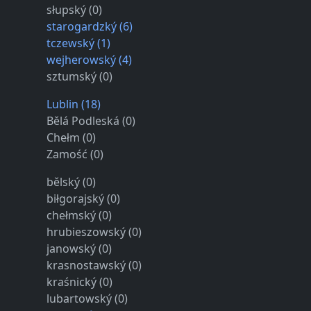
słupský (0)
starogardzký (6)
tczewský (1)
wejherowský (4)
sztumský (0)
Lublin (18)
Bělá Podleská (0)
Chełm (0)
Zamość (0)
bělský (0)
biłgorajský (0)
chełmský (0)
hrubieszowský (0)
janowský (0)
krasnostawský (0)
kraśnický (0)
lubartowský (0)