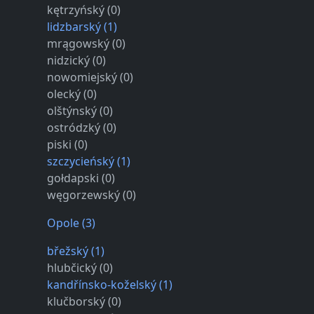
kętrzyńský (0)
lidzbarský (1)
mrągowský (0)
nidzický (0)
nowomiejský (0)
olecký (0)
olštýnský (0)
ostródzký (0)
piski (0)
szczycieńský (1)
gołdapski (0)
węgorzewský (0)
Opole (3)
břežský (1)
hlubčický (0)
kandřínsko-koželský (1)
klučborský (0)