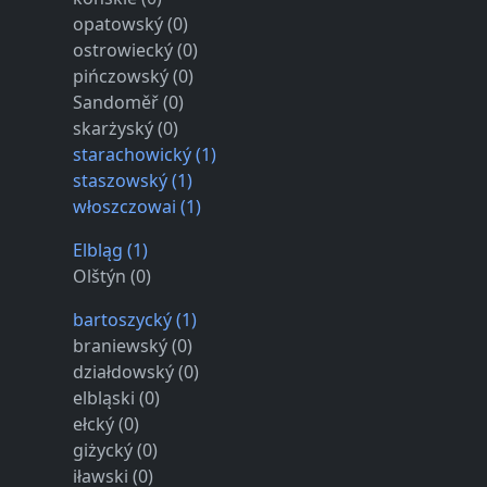
opatowský (0)
ostrowiecký (0)
pińczowský (0)
Sandoměř (0)
skarżyský (0)
starachowický (1)
staszowský (1)
włoszczowai (1)
Elbląg (1)
Olštýn (0)
bartoszycký (1)
braniewský (0)
działdowský (0)
elbląski (0)
ełcký (0)
giżycký (0)
iławski (0)