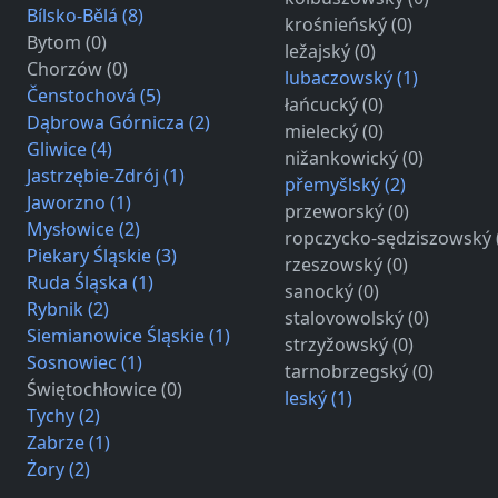
Bílsko-Bělá (8)
krośnieńský (0)
Bytom (0)
ležajský (0)
Chorzów (0)
lubaczowský (1)
Čenstochová (5)
łańcucký (0)
Dąbrowa Górnicza (2)
mielecký (0)
Gliwice (4)
nižankowický (0)
Jastrzębie-Zdrój (1)
přemyšlský (2)
Jaworzno (1)
przeworský (0)
Mysłowice (2)
ropczycko-sędziszowský 
Piekary Śląskie (3)
rzeszowský (0)
Ruda Śląska (1)
sanocký (0)
Rybnik (2)
stalovowolský (0)
Siemianowice Śląskie (1)
strzyžowský (0)
Sosnowiec (1)
tarnobrzegský (0)
Świętochłowice (0)
leský (1)
Tychy (2)
Zabrze (1)
Żory (2)