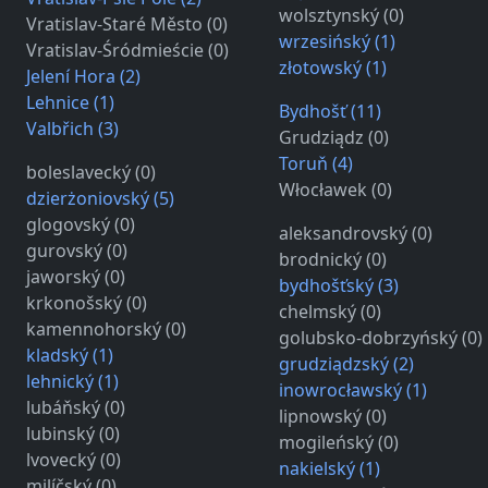
wolsztynský (0)
Vratislav-Staré Město (0)
wrzesińský (1)
Vratislav-Śródmieście (0)
złotowský (1)
Jelení Hora (2)
Lehnice (1)
Bydhošť (11)
Valbřich (3)
Grudziądz (0)
Toruň (4)
boleslavecký (0)
Włocławek (0)
dzierżoniovský (5)
glogovský (0)
aleksandrovský (0)
gurovský (0)
brodnický (0)
jaworský (0)
bydhošťský (3)
krkonošský (0)
chelmský (0)
kamennohorský (0)
golubsko-dobrzyńský (0)
kladský (1)
grudziądzský (2)
lehnický (1)
inowrocławský (1)
lubáňský (0)
lipnowský (0)
lubinský (0)
mogileńský (0)
lvovecký (0)
nakielský (1)
milíčský (0)