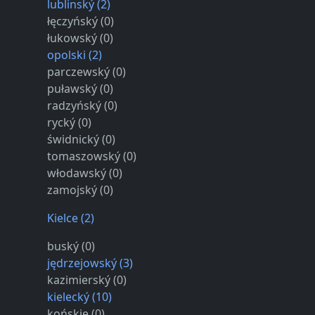
lublinský (2)
łęczyńský (0)
łukowský (0)
opolski (2)
parczewský (0)
puławský (0)
radzyńský (0)
rycký (0)
świdnický (0)
tomaszowský (0)
włodawský (0)
zamojský (0)
Kielce (2)
buský (0)
jędrzejowský (3)
kazimierský (0)
kielecký (10)
końskie (0)