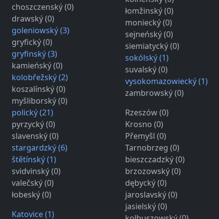
choszczenský (0)
łomžinský (0)
drawský (0)
moniecký (0)
goleniowský (3)
sejneńský (0)
gryfický (0)
siemiatycký (0)
gryfinský (3)
sokólský (1)
kamieńský (0)
suvalský (0)
kolobřežský (2)
vysokomazowiecký (1)
koszalínský (0)
zambrowský (0)
myšliborský (0)
polický (21)
Rzeszów (0)
pyrzycký (0)
Krosno (0)
slavenský (0)
Přemyšl (0)
stargardzký (6)
Tarnobrzeg (0)
štětínský (1)
bieszczadzký (0)
svidvinský (0)
brzozowský (0)
valečský (0)
dębycký (0)
łobeský (0)
jaroslavský (0)
jasielský (0)
Katovice (1)
kolbuszowský (0)