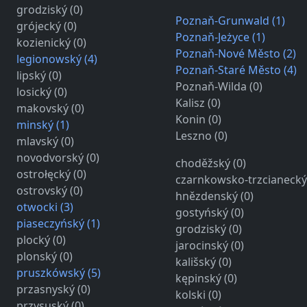
grodziský (0)
Poznaň-Grunwald (1)
grójecký (0)
Poznaň-Jeżyce (1)
kozienický (0)
Poznaň-Nové Město (2)
legionowský (4)
Poznaň-Staré Město (4)
lipský (0)
Poznaň-Wilda (0)
losický (0)
Kalisz (0)
makovský (0)
Konin (0)
minský (1)
Leszno (0)
mlavský (0)
novodvorský (0)
choděžský (0)
ostrołęcký (0)
czarnkowsko-trzcianecký 
ostrovský (0)
hnězdenský (0)
otwocki (3)
gostyńský (0)
piaseczyńský (1)
grodziský (0)
plocký (0)
jarocinský (0)
plonský (0)
kališský (0)
pruszkówský (5)
kępinský (0)
przasnyský (0)
kolski (0)
przysuský (0)