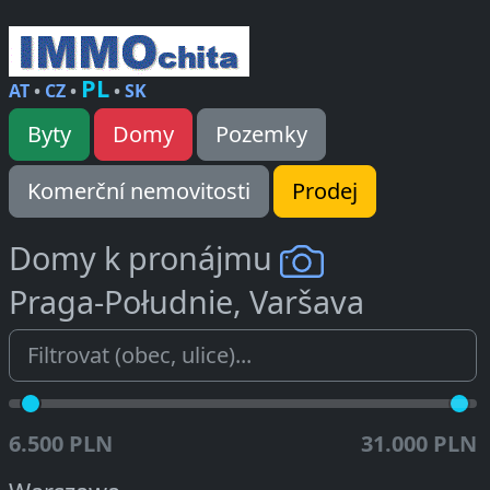
PL
AT
•
CZ
•
•
SK
Byty
Domy
Pozemky
Komerční nemovitosti
Prodej
Domy k pronájmu
Praga-Południe, Varšava
6.500 PLN
31.000 PLN