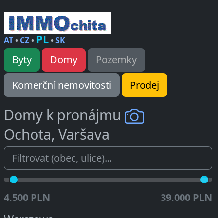
PL
AT
•
CZ
•
•
SK
Byty
Domy
Pozemky
Komerční nemovitosti
Prodej
Domy k pronájmu
Ochota, Varšava
4.500 PLN
39.000 PLN