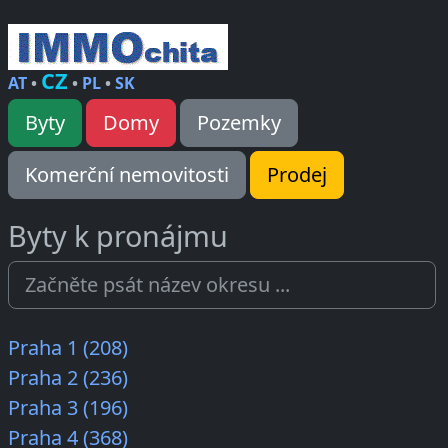
CZ
AT
•
•
PL
•
SK
Byty
Domy
Pozemky
Komerční nemovitosti
Prodej
Byty k pronájmu
Praha 1 (208)
Praha 2 (236)
Praha 3 (196)
Praha 4 (368)