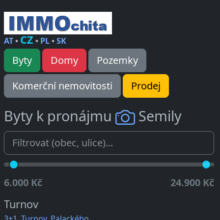
CZ
AT
•
•
PL
•
SK
Byty
Domy
Pozemky
Komerční nemovitosti
Prodej
Byty k pronájmu
Semily
6.000 Kč
24.900 Kč
Turnov
3+1, Turnov, Palackého