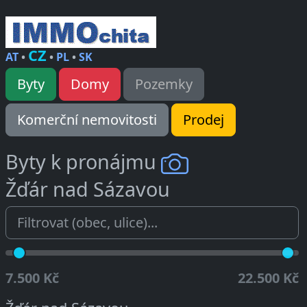
CZ
AT
•
•
PL
•
SK
Byty
Domy
Pozemky
Komerční nemovitosti
Prodej
Byty k pronájmu
Žďár nad Sázavou
7.500 Kč
22.500 Kč