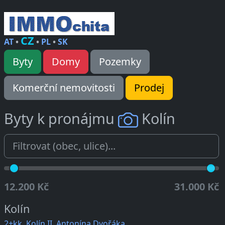
CZ
AT
•
•
PL
•
SK
Byty
Domy
Pozemky
Komerční nemovitosti
Prodej
Byty k pronájmu
Kolín
12.200 Kč
31.000 Kč
Kolín
2+kk, Kolín II, Antonína Dvořáka