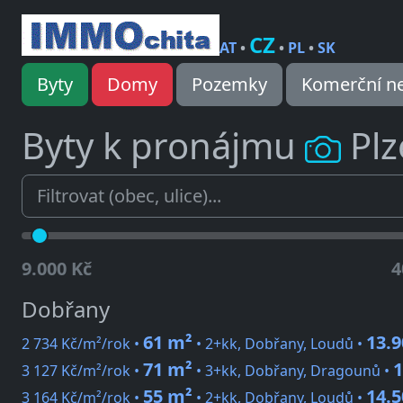
CZ
AT
•
•
PL
•
SK
Byty
Domy
Pozemky
Komerční ne
Byty k pronájmu
Plz
9.000 Kč
4
Dobřany
61 m²
13.9
2 734 Kč/m²/rok •
• 2+kk, Dobřany, Loudů •
71 m²
1
3 127 Kč/m²/rok •
• 3+kk, Dobřany, Dragounů •
55 m²
14.5
3 164 Kč/m²/rok •
• 2+kk, Dobřany, Loudů •