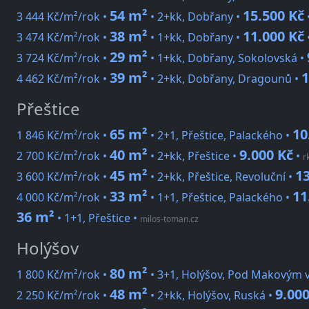
54 m²
15.500 Kč
3 444 Kč/m²/rok •
• 2+kk, Dobřany •
38 m²
11.000 Kč
3 474 Kč/m²/rok •
• 1+kk, Dobřany •
29 m²
3 724 Kč/m²/rok •
• 1+kk, Dobřany, Sokolovská •
39 m²
1
4 462 Kč/m²/rok •
• 2+kk, Dobřany, Dragounů •
Přeštice
65 m²
10
1 846 Kč/m²/rok •
• 2+1, Přeštice, Palackého •
40 m²
9.000 Kč
2 700 Kč/m²/rok •
• 2+kk, Přeštice •
•
r
45 m²
13
3 600 Kč/m²/rok •
• 2+kk, Přeštice, Revoluční •
33 m²
11
4 000 Kč/m²/rok •
• 1+1, Přeštice, Palackého •
36 m²
• 1+1, Přeštice
•
milos-toman.cz
Holýšov
80 m²
1 800 Kč/m²/rok •
• 3+1, Holýšov, Pod Makovým 
48 m²
9.000
2 250 Kč/m²/rok •
• 2+kk, Holýšov, Ruská •