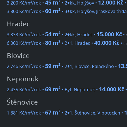
45 m²
12.000 Kč
3 200 Kč/m²/rok •
• 2+kk, Holýšov •
60 m²
3 800 Kč/m²/rok •
• 3+kk, Holýšov, Jiráskova třída
Hradec
54 m²
15.000 Kč
3 333 Kč/m²/rok •
• 2+kk, Hradec •
•
80 m²
40.000 Kč
6 000 Kč/m²/rok •
• 2+1, Hradec •
•
tr
Blovice
59 m²
13.
2 746 Kč/m²/rok •
• 2+1, Blovice, Palackého •
Nepomuk
69 m²
14.000 Kč
2 435 Kč/m²/rok •
• Byt, Nepomuk •
Štěnovice
67 m²
1
1 881 Kč/m²/rok •
• 2+1, Štěnovice, V potocích •