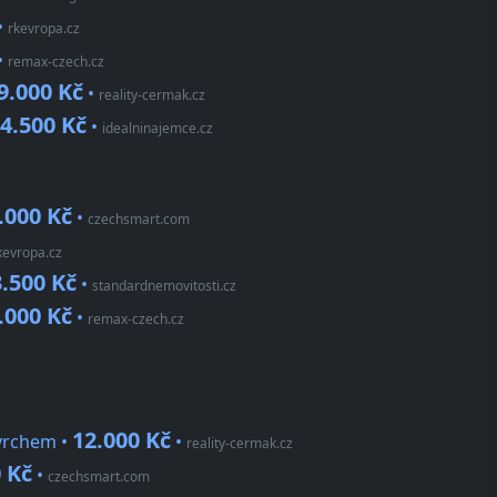
•
rkevropa.cz
•
remax-czech.cz
9.000 Kč
•
reality-cermak.cz
4.500 Kč
•
idealninajemce.cz
.000 Kč
•
czechsmart.com
kevropa.cz
.500 Kč
•
standardnemovitosti.cz
.000 Kč
•
remax-czech.cz
12.000 Kč
vrchem •
•
reality-cermak.cz
 Kč
•
czechsmart.com