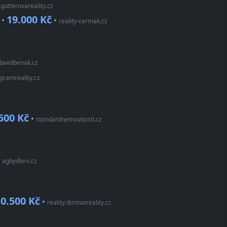
•
gutterovareality.cz
19.000 Kč
 •
•
reality-cermak.cz
davidbenak.cz
igramreality.cz
500 Kč
•
standardnemovitosti.cz
•
agbydleni.cz
0.500 Kč
•
reality.dirmaxreality.cz