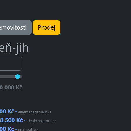
movitosti
Prodej
eň-jih
0.000 Kč
00 Kč
•
elitemanagement.cz
8.500 Kč
•
idealninajemce.cz
00 Kč
•
goatrealit.cz