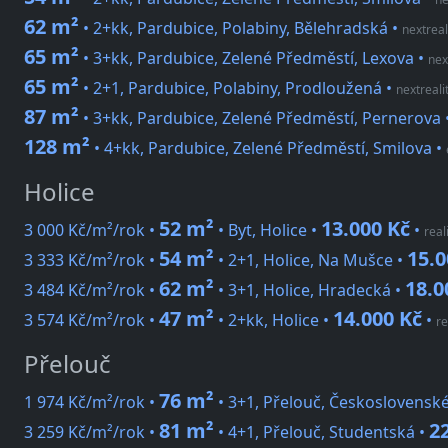
62 m²
• 2+kk, Pardubice, Polabiny, Bělehradská
•
nextreal
65 m²
• 3+kk, Pardubice, Zelené Předměstí, Lexova
•
nex
65 m²
• 2+1, Pardubice, Polabiny, Prodloužená
•
nextreali
87 m²
• 3+kk, Pardubice, Zelené Předměstí, Pernerova
128 m²
• 4+kk, Pardubice, Zelené Předměstí, Smilova
•
Holice
52 m²
13.000 Kč
3 000 Kč/m²/rok •
• Byt, Holice •
•
real
54 m²
15.0
3 333 Kč/m²/rok •
• 2+1, Holice, Na Mušce •
62 m²
18.0
3 484 Kč/m²/rok •
• 3+1, Holice, Hradecká •
47 m²
14.000 Kč
3 574 Kč/m²/rok •
• 2+kk, Holice •
•
re
Přelouč
76 m²
1 974 Kč/m²/rok •
• 3+1, Přelouč, Československ
81 m²
2
3 259 Kč/m²/rok •
• 4+1, Přelouč, Studentská •