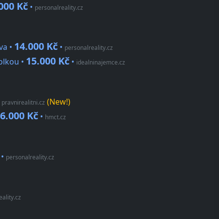
000 Kč
•
personalreality.cz
14.000 Kč
va •
•
personalreality.cz
15.000 Kč
olkou •
•
idealninajemce.cz
•
(New!)
pravnirealitni.cz
6.000 Kč
•
hmct.cz
•
personalreality.cz
eality.cz