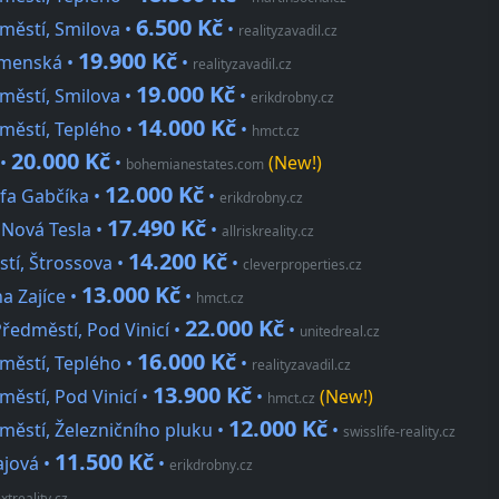
6.500 Kč
městí, Smilova •
•
realityzavadil.cz
19.900 Kč
emenská •
•
realityzavadil.cz
19.000 Kč
městí, Smilova •
•
erikdrobny.cz
14.000 Kč
městí, Teplého •
•
hmct.cz
20.000 Kč
 •
•
(New!)
bohemianestates.com
12.000 Kč
efa Gabčíka •
•
erikdrobny.cz
17.490 Kč
 Nová Tesla •
•
allriskreality.cz
14.200 Kč
stí, Štrossova •
•
cleverproperties.cz
13.000 Kč
a Zajíce •
•
hmct.cz
22.000 Kč
ředměstí, Pod Vinicí •
•
unitedreal.cz
16.000 Kč
městí, Teplého •
•
realityzavadil.cz
13.900 Kč
městí, Pod Vinicí •
•
(New!)
hmct.cz
12.000 Kč
městí, Železničního pluku •
•
swisslife-reality.cz
11.500 Kč
ajová •
•
erikdrobny.cz
xtreality.cz