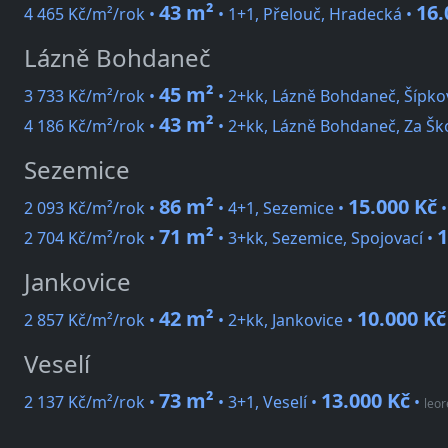
43 m²
16.
4 465 Kč/m²/rok •
• 1+1, Přelouč, Hradecká •
Lázně Bohdaneč
45 m²
3 733 Kč/m²/rok •
• 2+kk, Lázně Bohdaneč, Šípko
43 m²
4 186 Kč/m²/rok •
• 2+kk, Lázně Bohdaneč, Za Šk
Sezemice
86 m²
15.000 Kč
2 093 Kč/m²/rok •
• 4+1, Sezemice •
71 m²
1
2 704 Kč/m²/rok •
• 3+kk, Sezemice, Spojovací •
Jankovice
42 m²
10.000 Kč
2 857 Kč/m²/rok •
• 2+kk, Jankovice •
Veselí
73 m²
13.000 Kč
2 137 Kč/m²/rok •
• 3+1, Veselí •
•
leor