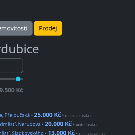
movitosti
Prodej
rdubice
9.500 Kč
25.000 Kč
ce, Přeloučská •
•
metropolreal.cz
20.000 Kč
edměstí, Nerudova •
•
unitedreal.cz
13.000 Kč
městí, Sladkovského •
•
realityzavadil.cz