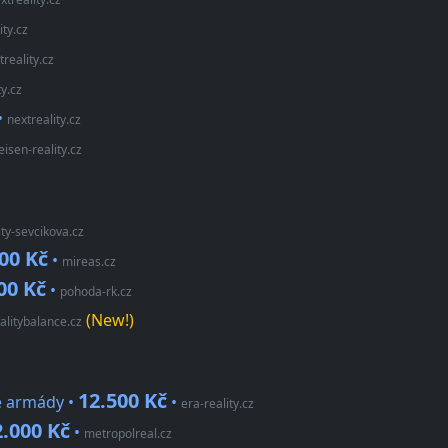
ity.cz
treality.cz
ty.cz
•
nextreality.cz
eisen-reality.cz
ity-sevcikova.cz
00 Kč
•
mireas.cz
00 Kč
•
pohoda-rk.cz
(New!)
alitybalance.cz
12.500 Kč
é armády •
•
era-reality.cz
2.000 Kč
•
metropolreal.cz