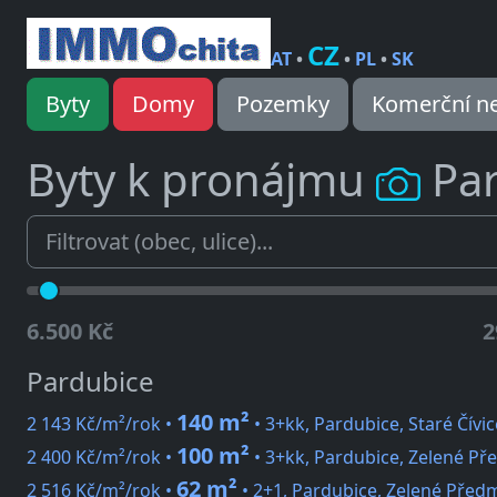
CZ
AT
•
•
PL
•
SK
Byty
Domy
Pozemky
Komerční ne
Byty k pronájmu
Pa
6.500 Kč
2
Pardubice
140 m²
2 143 Kč/m²/rok •
• 3+kk, Pardubice, Staré Čívi
100 m²
2 400 Kč/m²/rok •
• 3+kk, Pardubice, Zelené Př
62 m²
2 516 Kč/m²/rok •
• 2+1, Pardubice, Zelené Před