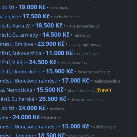
19.000 Kč
Labišti •
•
rkevropa.cz
17.500 Kč
a Zajíce •
•
rschocholati.cz
18.500 Kč
stí, Karla IV. •
•
cleverproperties.cz
14.500 Kč
ěstí, Čs. armády •
•
mireas.cz
23.900 Kč
městí, Smilova •
•
cleverproperties.cz
11.000 Kč
ěstí, Sukova třída •
•
erikdrobny.cz
24.500 Kč
stí, V Ráji •
•
realityzavadil.cz
15.900 Kč
ěstí, Jilemnického •
•
cleverproperties.cz
17.000 Kč
dměstí, Benešovo náměstí •
•
realityzavadil.cz
15.500 Kč
ce, Nemošická •
•
(New!)
pravnirealitni.cz
29.500 Kč
ěstí, Bulharská •
•
cleverproperties.cz
24.000 Kč
Labišti •
•
bytybyt.cz
24.000 Kč
čany •
•
bytybyt.cz
15.000 Kč
dměstí, Benešovo náměstí •
•
erikdrobny.cz
18.500 Kč
městí, Teplého •
•
martinsocha.cz