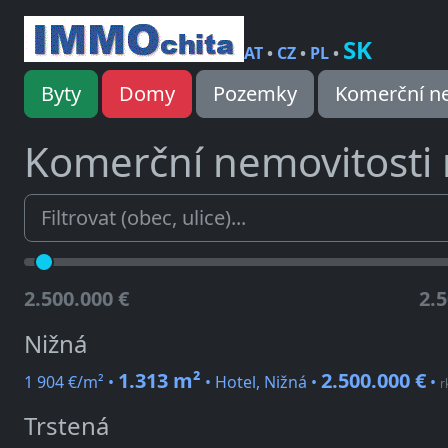
SK
AT
•
CZ
•
PL
•
Byty
Domy
Pozemky
Komerční ne
Komerční nemovitosti
2.500.000 €
2.5
Nižná
1.313 m²
2.500.000 €
1 904 €/m² •
• Hotel, Nižná •
•
r
Trstená