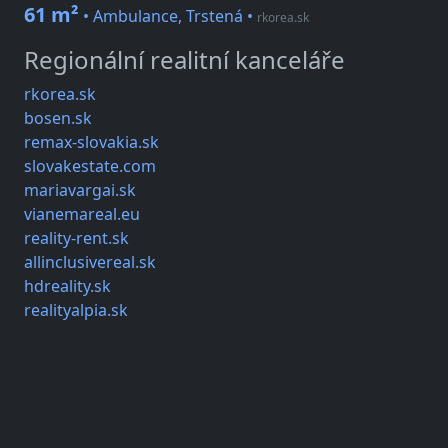
61 m²
• Ambulance, Trstená
•
rkorea.sk
Regionální realitní kanceláře
rkorea.sk
bosen.sk
remax-slovakia.sk
slovakestate.com
mariavargai.sk
vianemareal.eu
reality-rent.sk
allinclusivereal.sk
hdreality.sk
realityalpia.sk