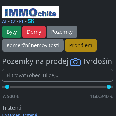
SK
AT
•
CZ
•
PL
•
Byty
Domy
Pozemky
Komerční nemovitosti
Pronájem
Pozemky na prodej
Tvrdošín
7.500 €
160.240 €
Trstená
Pozemek, Trstená