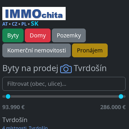
SK
AT
•
CZ
•
PL
•
Byty
Domy
Pozemky
Komerční nemovitosti
Pronájem
Byty na prodej
Tvrdošín
93.990 €
286.000 €
Tvrdošín
4 místnosti, Tvrdošín